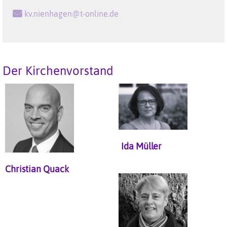
kv.nienhagen@t-online.de
Der Kirchenvorstand
Ida Müller
Christian Quack